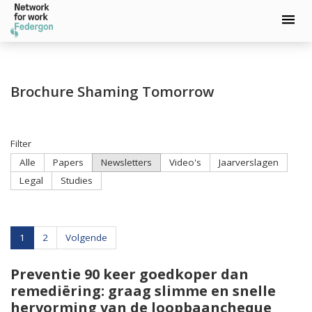
Spring
naar
hoofd-
inhoud
Brochure Shaming Tomorrow
Filter
Alle
Papers
Newsletters
Video's
Jaarverslagen
Legal
Studies
1
2
Volgende
Preventie 90 keer goedkoper dan
remediëring: graag slimme en snelle
hervorming van de loopbaancheque