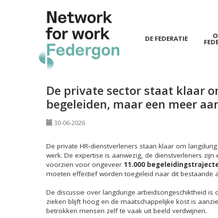
O
DE FEDERATIE
FED
Spring
naar
hoofd-
De private sector staat klaar
inhoud
begeleiden, maar een meer aa
30-06-2026
De private HR‑dienstverleners staan klaar om langdurig
werk. De expertise is aanwezig, de dienstverleners zij
voorzien voor ongeveer
11.000 begeleidingstraject
moeten effectief worden toegeleid naar dit bestaande 
De discussie over langdurige arbeidsongeschiktheid is d
zieken blijft hoog en de maatschappelijke kost is aanzie
betrokken mensen zelf te vaak uit beeld verdwijnen.