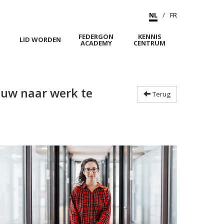
NL
FR
FEDERGON
KENNIS
M
LID WORDEN
ACADEMY
CENTRUM
euw naar werk te
Terug