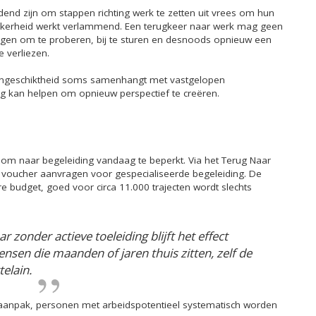
udend zijn om stappen richting werk te zetten uit vrees om hun
e onzekerheid werkt verlammend. Een terugkeer naar werk mag geen
ijgen om te proberen, bij te sturen en desnoods opnieuw een
 verliezen.
songeschiktheid soms samenhangt met vastgelopen
ding kan helpen om opnieuw perspectief te creëren.
room naar begeleiding vandaag te beperkt. Via het Terug Naar
voucher aanvragen voor gespecialiseerde begeleiding. De
e budget, goed voor circa 11.000 trajecten wordt slechts
ar zonder actieve toeleiding blijft het effect
sen die maanden of jaren thuis zitten, zelf de
telain.
anpak, personen met arbeidspotentieel systematisch worden