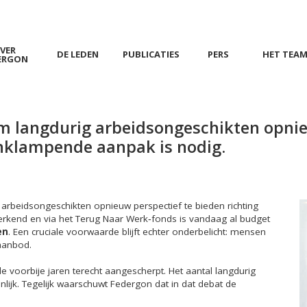
VER
DE LEDEN
PUBLICATIES
PERS
HET TEA
ERGON
 om langdurig arbeidsongeschikten opni
nklampende aanpak is nodig.
 arbeidsongeschikten opnieuw perspectief te bieden richting
n erkend en via het Terug Naar Werk‑fonds is vandaag al budget
en
. Een cruciale voorwaarde blijft echter onderbelicht: mensen
aanbod.
e voorbije jaren terecht aangescherpt. Het aantal langdurig
nlijk. Tegelijk waarschuwt Federgon dat in dat debat de