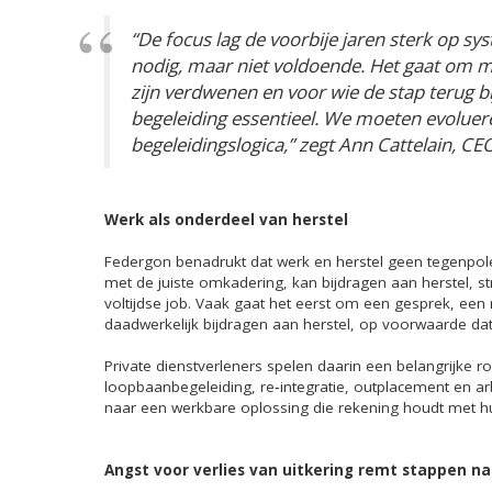
“De focus lag de voorbije jaren sterk op sy
nodig, maar niet voldoende. Het gaat om me
zijn verdwenen en voor wie de stap terug bi
begeleiding essentieel. We moeten evoluer
begeleidingslogica,” zegt Ann Cattelain, C
Werk als onderdeel van herstel
Federgon benadrukt dat werk en herstel geen tegenpole
met de juiste omkadering, kan bijdragen aan herstel, s
voltijdse job. Vaak gaat het eerst om een gesprek, een 
daadwerkelijk bijdragen aan herstel, op voorwaarde da
Private dienstverleners spelen daarin een belangrijke r
loopbaanbegeleiding, re‑integratie, outplacement en a
naar een werkbare oplossing die rekening houdt met h
Angst voor verlies van uitkering remt stappen n