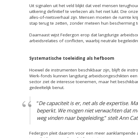
Uit signalen uit het veld blijkt dat veel mensen terugho
uitkering definitief te verliezen als het niet lukt. Di
alles‑of‑nietsverhaal zijn. Mensen moeten de ruimte kr
stap terug te zetten, zonder meteen hun bescherming te
Daarnaast wijst Federgon erop dat langdurige arbeid
arbeidsrelaties of conflicten, waarbij neutrale begelei
Systematische toeleiding als hefboom
Hoewel de instrumenten beschikbaar zijn, blijft de inst
Werk‑fonds kunnen langdurig arbeidsongeschikten een 
sector ziet de interesse toenemen, maar het beschikbar
gedeeltelijk benut.
“
De capaciteit is er, net als de expertise. Ma
beperkt. We mogen niet verwachten dat men
weg vinden naar begeleiding,
”
stelt Ann Cat
Federgon pleit daarom voor een meer aanklampende a