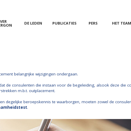
VER
DE LEDEN
PUBLICATIES
PERS
HET TEA
ERGON
acement belangrijke wijzigingen ondergaan.
dat de consulenten die instaan voor de begeleiding, alsook deze die c
strekken m.b.t. outplacement.
m een degelijke beroepskennis te waarborgen, moeten zowel de consule
amheidstest
.