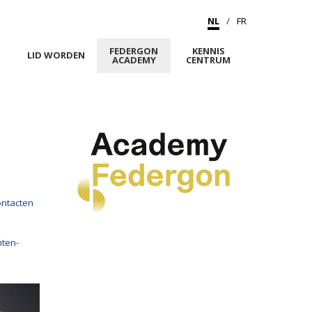
NL
FR
FEDERGON
KENNIS
M
LID WORDEN
ACADEMY
CENTRUM
ontacten
nten-