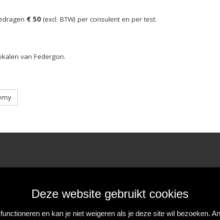
bedragen
€ 50
(excl. BTW) per consulent en per test.
okalen van Federgon.
demy
Deze website gebruikt cookies
Tour & Taxis - Royal Depot
unctioneren en kan je niet weigeren als je deze site wil bezoeken. 
Havenlaan 86c bus 302