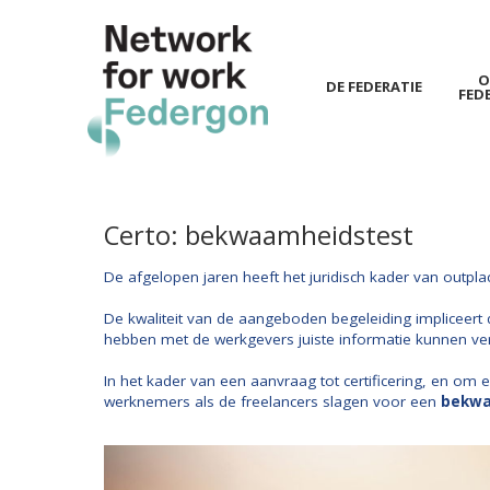
O
DE FEDERATIE
FED
Spring
naar
hoofd-
inhoud
Certo: bekwaamheidstest
De afgelopen jaren heeft het juridisch kader van outpl
De kwaliteit van de aangeboden begeleiding impliceert 
hebben met de werkgevers juiste informatie kunnen ver
In het kader van een aanvraag tot certificering, en o
werknemers als de freelancers slagen voor een
bekwa