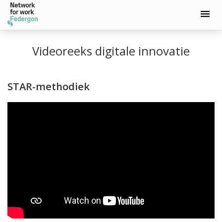
Spring
naar
Videoreeks digitale innovatie
hoofd-
inhoud
STAR-methodiek