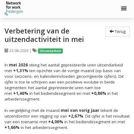
Spring
naar
Verbetering van de
Terug
hoofd-
uitzendactiviteit in mei
inhoud
23-06-2026
|
Uitzendarbeid
In
mei 2026
steeg het aantal gepresteerde uren uitzendarbeid
met
+1,31%
ten opzichte van de vorige maand (op basis van
voor seizoens- en kalenderinvloeden gecorrigeerde cijfers). Dit
cijfer is toe te schrijven aan een positieve evolutie in beide
segmenten: het aantal gepresteerde uren nam toe
met
+1,46%
in het bediendesegment en met
+0,86%
in het
arbeiderssegment.
In vergelijking met de maand
mei van vorig jaar
tekent de
uitzendsector een stijging op van
+2,67%
. Dit cijfer is het resultaat
van een toename met
+4,06%
in het bediendesegment en met
+1,66%
in het arbeiderssegment.