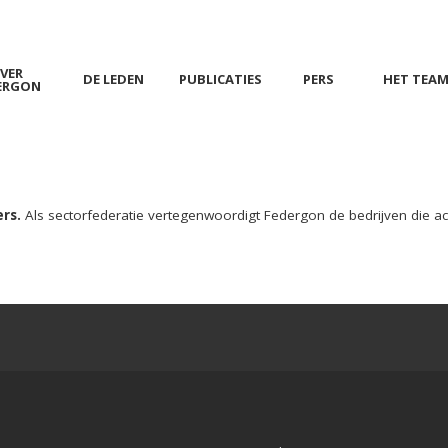
VER
DE LEDEN
PUBLICATIES
PERS
HET TEA
ERGON
rs.
Als sectorfederatie vertegenwoordigt Federgon de bedrijven die act