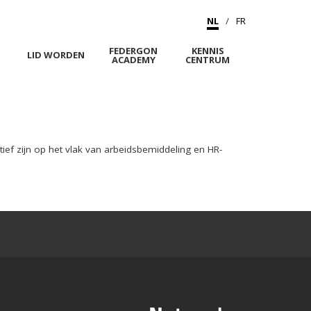
NL
FR
FEDERGON
KENNIS
M
LID WORDEN
ACADEMY
CENTRUM
ief zijn op het vlak van arbeidsbemiddeling en HR-