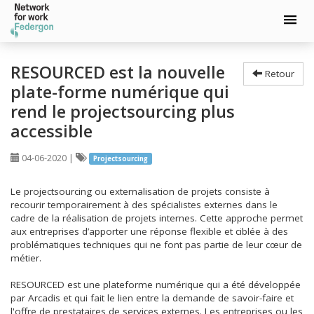
Aller
au
RESOURCED est la nouvelle
Retour
contenu
plate-forme numérique qui
principal
rend le projectsourcing plus
accessible
04-06-2020
|
Projectsourcing
Le projectsourcing ou externalisation de projets consiste à
recourir temporairement à des spécialistes externes dans le
cadre de la réalisation de projets internes. Cette approche permet
aux entreprises d’apporter une réponse flexible et ciblée à des
problématiques techniques qui ne font pas partie de leur cœur de
métier.
RESOURCED est une plateforme numérique qui a été développée
par Arcadis et qui fait le lien entre la demande de savoir-faire et
l'offre de prestataires de services externes. Les entreprises ou les