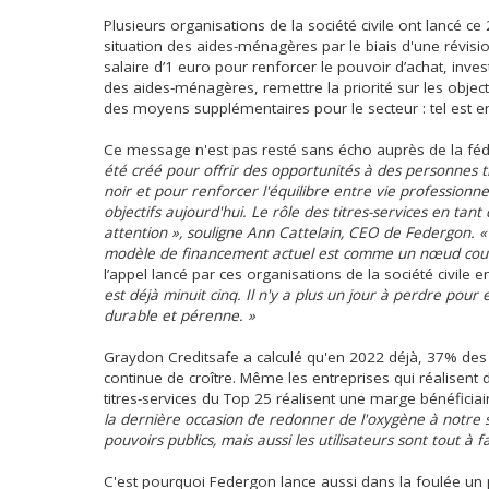
Plusieurs organisations de la société civile ont lancé 
situation des aides-ménagères par le biais d'une révis
salaire d’1 euro pour renforcer le pouvoir d’achat, inve
des aides-ménagères, remettre la priorité sur les obje
des moyens supplémentaires pour le secteur : tel est 
Ce message n'est pas resté sans écho auprès de la féd
été créé pour offrir des opportunités à des personnes tr
noir et pour renforcer l'équilibre entre vie professionnel
objectifs aujourd'hui. Le rôle des titres-services en tan
attention », souligne Ann Cattelain, CEO de Federgon. 
modèle de financement actuel est comme un nœud coula
l’appel lancé par ces organisations de la société civile
est déjà minuit cinq. Il n'y a plus un jour à perdre po
durable et pérenne. »
Graydon Creditsafe a calculé qu'en 2022 déjà, 37% des ent
continue de croître. Même les entreprises qui réalisent 
titres-services du Top 25 réalisent une marge bénéficia
la dernière occasion de redonner de l'oxygène à notre
pouvoirs publics, mais aussi les utilisateurs sont tout à
C'est pourquoi Federgon lance aussi dans la foulée un 