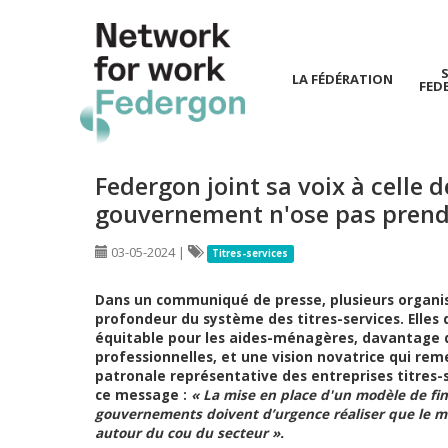
LA FÉDÉRATION
FED
Aller
au
contenu
Federgon joint sa voix à celle de
principal
gouvernement n'ose pas prendre
03-05-2024
|
Titres-services
Dans un communiqué de presse, plusieurs organisat
profondeur du système des titres-services. Ell
équitable pour les aides-ménagères, davantage d
professionnelles, et une vision novatrice qui reme
patronale représentative des entreprises titres-s
ce message :
« La mise en place d'un modèle de f
gouvernements doivent d’urgence réaliser que le 
autour du cou du secteur ».