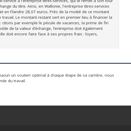
-service à l'entreprise titres-services, qui le remet à son tour
hange du titre. Ainsi, en Wallonie, l'entreprise titres-services
s et en Flandre 28,07 euros. Près de la moitié de ce montant
de travail. Le montant restant sert en premier lieu à financer la
it : citons par exemple le pécule de vacances, la prime de fin
solde de la valeur d’échange, l’entreprise doit également
lle doit encore faire face à ses propres frais : loyers,
hacun un soutien optimal à chaque étape de sa carrière, nous
de du travail.