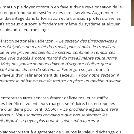
ce 2 mai un plaidoyer commun en faveur d'une revalorisation de la
ion en profondeur du système des titres-services. Augmenter le
stir davantage dans la formation et la transition professionnelles
ctifs sociaux qui sont le fondement même du système et allouer
en substance leur message.
ération sectorielle Federgon.
« Le secteur des titres-services a
ès éloignées du marché du travail, pour réduire le travail au
le et vie privée des clients. Le secteur continue à remplir ces
t que voie d'accès à notre marché du travail mérite toute notre
« Mais, nos gouvernements doivent d'urgence réaliser que le
nt autour du cou du secteur ».
Federgon se joint donc à
 en faveur d'un refinancement du secteur.
« Pour notre secteur, il
ur entamer le débat en vue de mettre en place un modèle d'avenir
reprises titres-services étaient déficitaires, et ce chiffre
des bénéfices voient leurs marges se réduire. Les entreprises
ire d'un demi pour cent (0,55%).
« La prochaine législature sera
 secteur. Nous sommes convaincus que non seulement les
 fait disposés à payer plus pour les aides-ménagères. »
plaidoyer visant à augmenter de 5 euros la valeur d'échange du