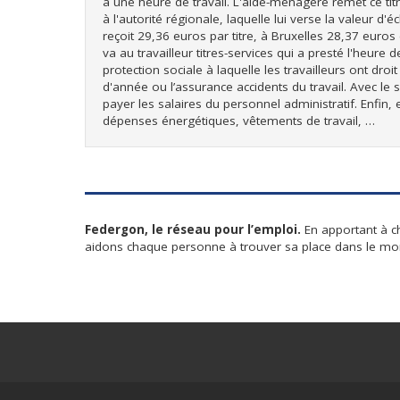
à une heure de travail. L'aide-ménagère remet ce titre
à l'autorité régionale, laquelle lui verse la valeur d'éc
reçoit 29,36 euros par titre, à Bruxelles 28,37 euro
va au travailleur titres-services qui a presté l'heure 
protection sociale à laquelle les travailleurs ont dro
d'année ou l’assurance accidents du travail. Avec le 
payer les salaires du personnel administratif. Enfin, e
dépenses énergétiques, vêtements de travail, …
Federgon, le réseau pour l’emploi.
En apportant à c
aidons chaque personne à trouver sa place dans le mon